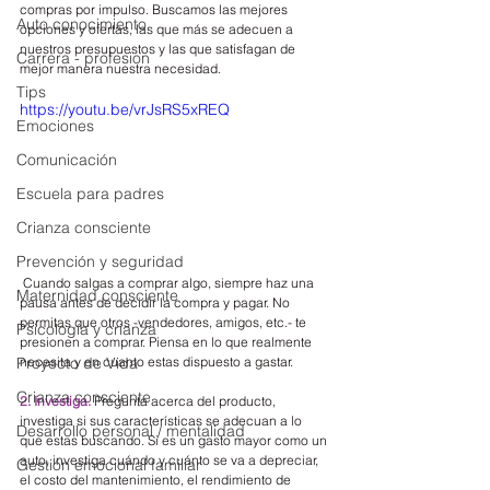
compras por impulso. Buscamos las mejores 
Auto conocimiento
opciones y ofertas, las que más se adecuen a 
nuestros presupuestos y las que satisfagan de 
Carrera - profesion
mejor manera nuestra necesidad.
Tips
https://youtu.be/vrJsRS5xREQ
Emociones
Comunicación
Escuela para padres
Crianza consciente
Prevención y seguridad
 Cuando salgas a comprar algo, siempre haz una 
Maternidad consciente
pausa antes de decidir la compra y pagar. No 
permitas que otros -vendedores, amigos, etc.- te 
Psicología y crianza
presionen a comprar. Piensa en lo que realmente 
necesita y en cuanto estas dispuesto a gastar.
Proyecto de Vida
Crianza consciente
2. Investiga.
 Pregunta acerca del producto, 
investiga si sus características se adecuan a lo 
Desarrollo personal / mentalidad
que estas buscando. Si es un gasto mayor como un 
auto, investiga cuándo y cuánto se va a depreciar, 
Gestión emocional familiar
el costo del mantenimiento, el rendimiento de 