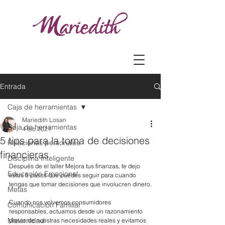
Entrada
Caja de herramientas
Mariedith Losan
Caja de herramientas
4 feb 2021
5 tips para la toma de decisiones
Relaciones personales
financieras
Disciplina Inteligente
Después de el taller Mejora tus finanzas, te dejo 
Educación Emocional
estos 5 pasos que puedes seguir para cuando 
tengas que tomar decisiones que involucren dinero.
Metas
Cuando nos volvemos consumidores 
Comunicación Familiar
responsables, actuamos desde un razonamiento 
Maternidad
previo de nuestras necesidades reales y evitamos 