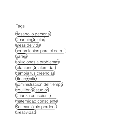
Tags
desarrollo personal
Coaching
metas
areas de vida
herramientas para el cambio
pareja
soluciones a problemas
relaciones
maternidad
cambia tus creencias
dinero
exito
administracion del tiempo
equilibrio
estudios
Crianza consciente
maternidad consciente
Ser mamá sin perderte
creatividad