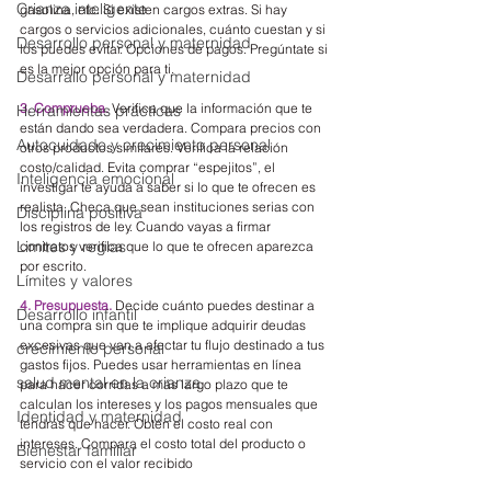
Crianza inteligente
gasolina, etc. Si existen cargos extras. Si hay 
cargos o servicios adicionales, cuánto cuestan y si 
Desarrollo personal y maternidad
los puedes evitar. Opciones de pagos. Pregúntate si 
es la mejor opción para ti.
Desarrallo personal y maternidad
3. Comprueba.
Verifica que la información que te 
Herramientas prácticas
están dando sea verdadera. Compara precios con 
Autocuidado y crecimiento personal
otros productos similares. Verifica la relación 
costo/calidad. Evita comprar “espejitos”, el 
Inteligencia emocional
investigar te ayuda a saber si lo que te ofrecen es 
realista. Checa que sean instituciones serias con 
Disciplina positiva
los registros de ley. Cuando vayas a firmar 
Limites y reglas
contratos verifica que lo que te ofrecen aparezca 
por escrito.
Límites y valores
4. Presupuesta.
Decide cuánto puedes destinar a 
Desarrollo infantil
una compra sin que te implique adquirir deudas 
excesivas que van a afectar tu flujo destinado a tus 
crecimiento personal
gastos fijos. Puedes usar herramientas en línea 
salud mental en la crianza
para hacer corridas a más largo plazo que te 
calculan los intereses y los pagos mensuales que 
Identidad y maternidad
tendrás que hacer. Obtén el costo real con 
intereses. Compara el costo total del producto o 
Bienestar familiar
servicio con el valor recibido