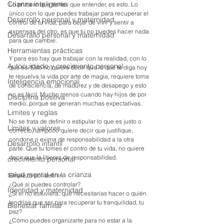
Crianza inteligente
Lo primero que tienes que entender, es esto. Lo 
único con lo que puedes trabajar para recuperar el 
Desarrollo personal y maternidad
control de tu vida, para dejar de vivir y sentir a 
expensas del otro, es que tu no puedes hacer nada 
Desarrallo personal y maternidad
para que cambie. 
Herramientas prácticas
Y para eso hay que trabajar con la realidad, con lo 
Autocuidado y crecimiento personal
que es. Esto no quiere decir que lo que te diga hoy 
te resuelva la vida por arte de magia, requiere toma 
Inteligencia emocional
de consciencia, de madurez y de desapego y esto 
no es fácil. Mucho menos cuando hay hijos de por 
Disciplina positiva
medio, porque se generan muchas expectativas. 
Limites y reglas
No se trata de definir o estipular lo que es justo o 
Límites y valores
correcto, tampoco quiere decir que justifique, 
condone o exima de responsabilidad a la otra 
Desarrollo infantil
parte. Que tu tomes el contro de tu vida, no quiere 
decir que lo liberes de responsabilidad.
crecimiento personal
salud mental en la crianza
Empieza por definir:
¿Qué si puedes controlar?
Identidad y maternidad
¿Si el no estuviera, qué necesitarías hacer o quién 
tendrías que ser para recuperar tu tranquilidad, tu 
Bienestar familiar
paz? 
¿Cómo puedes organizarte para no estar a la 