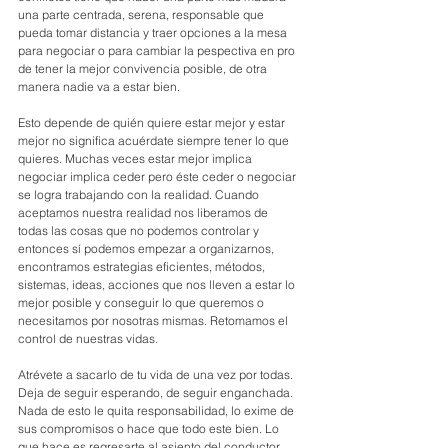
una parte centrada, serena, responsable que 
pueda tomar distancia y traer opciones a la mesa 
para negociar o para cambiar la pespectiva en pro 
de tener la mejor convivencia posible, de otra 
manera nadie va a estar bien.
Esto depende de quién quiere estar mejor y estar 
mejor no significa acuérdate siempre tener lo que 
quieres. Muchas veces estar mejor implica 
negociar implica ceder pero éste ceder o negociar 
se logra trabajando con la realidad. Cuando 
aceptamos nuestra realidad nos liberamos de 
todas las cosas que no podemos controlar y 
entonces sí podemos empezar a organizarnos, 
encontramos estrategias eficientes, métodos, 
sistemas, ideas, acciones que nos lleven a estar lo 
mejor posible y conseguir lo que queremos o 
necesitamos por nosotras mismas. Retomamos el 
control de nuestras vidas.
Atrévete a sacarlo de tu vida de una vez por todas. 
Deja de seguir esperando, de seguir enganchada. 
Nada de esto le quita responsabilidad, lo exime de 
sus compromisos o hace que todo este bien. Lo 
que hace es regresarte al asiento del conductor 