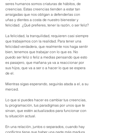
seres humanos somos criaturas de hábitos, de 
creencias. Estas creencias tienden a estar tan 
arraigadas que nos obligan a defenderlas con 
uñas y dientes a costa de nuestro bienestar y 
felicidad.  ¿Qué prefieres, tener la razón, o ser feliz? 
La felicidad, la tranquilidad, requieren casi siempre 
que trabajemos con la realidad. Para tener una 
felicidad verdadera, que realmente nos haga sentir 
bien, tenemos que trabajar con lo que es. No 
puedo ser feliz o feliz a medias pensando que esto 
es pasajero, que mañana ya va a reaccionar por 
sus hijos, que va a ser o a hacer lo que se espera 
de el. 
Mientras sigas esperando, seguirás atada a el, a su 
merced.
Lo que si puedes hacer es cambiar tus creencias, 
tu programación, tus paradigmas por unos que te 
sirvan, que estén actualizados para funcionar con 
tu situación actual.
En una relación, juntos o separados, cuando hay 
conflictos tiene que haber una parte más madura 