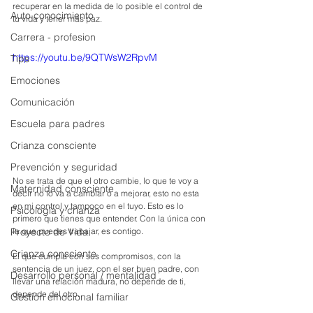
recuperar en la medida de lo posible el control de 
Auto conocimiento
tu vida y tener más paz. 
Carrera - profesion
https://youtu.be/9QTWsW2RpvM
Tips
Emociones
Comunicación
Escuela para padres
Crianza consciente
Prevención y seguridad
No se trata de que el otro cambie, lo que te voy a 
Maternidad consciente
decir no lo va a cambiar o a mejorar, esto no esta 
en mi control y tampoco en el tuyo. Esto es lo 
Psicología y crianza
primero que tienes que entender. Con la única con 
la que puedes trabajar, es contigo.
Proyecto de Vida
Crianza consciente
El que cumpla con sus compromisos, con la 
sentencia de un juez, con el ser buen padre, con 
Desarrollo personal / mentalidad
llevar una relación madura, no depende de ti, 
depende del otro.
Gestión emocional familiar