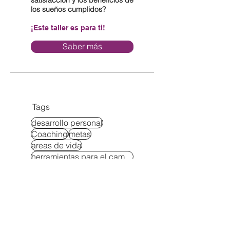
los sueños cumplidos?
¡Este taller es para ti!
Saber más
Tags
desarrollo personal
Coaching
metas
areas de vida
herramientas para el cambio
pareja
soluciones a problemas
relaciones
maternidad
cambia tus creencias
dinero
exito
administracion del tiempo