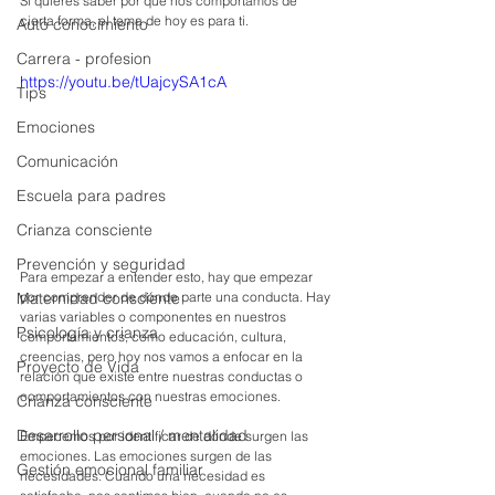
Si quieres saber por qué nos comportamos de 
cierta forma, el tema de hoy es para ti.
Auto conocimiento
Carrera - profesion
https://youtu.be/tUajcySA1cA
Tips
Emociones
Comunicación
Escuela para padres
Crianza consciente
Prevención y seguridad
Para empezar a entender esto, hay que empezar 
por comprender de dónde parte una conducta. Hay 
Maternidad consciente
varias variables o componentes en nuestros 
Psicología y crianza
comportamientos, como educación, cultura, 
creencias, pero hoy nos vamos a enfocar en la 
Proyecto de Vida
relación que existe entre nuestras conductas o 
comportamientos con nuestras emociones. 
Crianza consciente
Desarrollo personal / mentalidad
Empecemos por identificar de dónde surgen las 
emociones. Las emociones surgen de las 
Gestión emocional familiar
necesidades. Cuando una necesidad es 