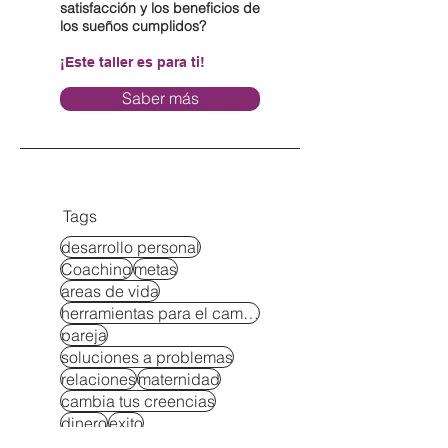
satisfacción y los beneficios de
los sueños cumplidos?
¡Este taller es para ti!
Saber más
Tags
desarrollo personal
Coaching
metas
areas de vida
herramientas para el cambio
pareja
soluciones a problemas
relaciones
maternidad
cambia tus creencias
dinero
exito
administracion del tiempo