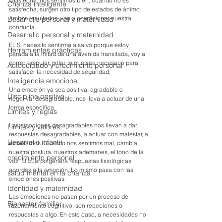
satisfecha, nos sentimos bien, cuando no es 
Crianza inteligente
satisfecha, surgen otro tipo de estados de ánimo. 
Ambos resultados, van a condicionar nuestra 
Desarrollo personal y maternidad
conducta. 
Desarrallo personal y maternidad
Ej. Si necesito sentirme a salvo porque estoy 
Herramientas prácticas
parada a la mitad de una avenida transitada, voy a 
correr, empujar, gritar, lo que sea necesario para 
Autocuidado y crecimiento personal
satisfacer la necesidad de seguridad.
Inteligencia emocional
Una emoción ya sea positiva; agradable o 
Disciplina positiva
negativa; desagradable, nos lleva a actuar de una 
forma específica.
Limites y reglas
Las emociones desagradables nos llevan a dar 
Límites y valores
respuestas desagradables, a actuar con malestar, a 
Desarrollo infantil
estresarnos. Cuando nos sentimos mal, cambia 
nuestra postura, nuestros ademanes, el tono de la 
crecimiento personal
voz. El cuerpo genera respuestas fisiológicas 
acordes a la emoción. Lo mismo pasa con las 
salud mental en la crianza
emociones positivas.
Identidad y maternidad
Las emociones no pasan por un proceso de 
Bienestar familiar
razonamiento cognitivo, son reacciones o 
respuestas a algo. En este caso, a necesidades no 