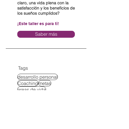
claro, una vida plena con la
satisfacción y los beneficios de
los sueños cumplidos?
¡Este taller es para ti!
Saber más
Tags
desarrollo personal
Coaching
metas
areas de vida
herramientas para el cambio
pareja
soluciones a problemas
relaciones
maternidad
cambia tus creencias
dinero
exito