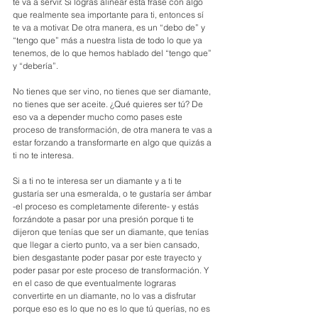
te va a servir. Si logras alinear esta frase con algo 
que realmente sea importante para ti, entonces sí 
te va a motivar. De otra manera, es un “debo de” y  
“tengo que” más a nuestra lista de todo lo que ya 
tenemos, de lo que hemos hablado del “tengo que” 
y “debería”. 
No tienes que ser vino, no tienes que ser diamante, 
no tienes que ser aceite. ¿Qué quieres ser tú? De 
eso va a depender mucho como pases este 
proceso de transformación, de otra manera te vas a 
estar forzando a transformarte en algo que quizás a 
ti no te interesa. 
Si a ti no te interesa ser un diamante y a ti te 
gustaría ser una esmeralda, o te gustaría ser ámbar 
-el proceso es completamente diferente- y estás 
forzándote a pasar por una presión porque ti te 
dijeron que tenías que ser un diamante, que tenías 
que llegar a cierto punto, va a ser bien cansado, 
bien desgastante poder pasar por este trayecto y 
poder pasar por este proceso de transformación. Y 
en el caso de que eventualmente lograras 
convertirte en un diamante, no lo vas a disfrutar 
porque eso es lo que no es lo que tú querías, no es 