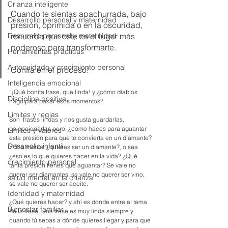
Crianza inteligente
Cuando te sientas apachurrada, bajo 
Desarrollo personal y maternidad
presión, oprimida o en la oscuridad, 
recuerda que este es el lugar más 
Desarrallo personal y maternidad
poderoso para transformarte.
Herramientas prácticas
Autocuidado y crecimiento personal
Confía en el proceso!
Inteligencia emocional
“¡Qué bonita frase, que linda! y ¿cómo diablos 
Disciplina positiva
hago para pasar esos momentos? 
Limites y reglas
Son  frases lindas y nos gusta guardarlas, 
coleccionarlas pero; ¿cómo haces para aguantar 
Límites y valores
esta presión para que te convierta en un diamante? 
Desarrollo infantil
Y finalmente; ¿quieres ser un diamante?, o sea 
¿eso es lo que quieres hacer en la vida? ¿Qué 
crecimiento personal
tanta presión tienes que aguantar? Se vale no 
querer ser diamantes, se vale no querer ser vino, 
salud mental en la crianza
se vale no querer ser aceite. 
Identidad y maternidad
¿Qué quieres hacer? y ahí es donde entre el tema 
Bienestar familiar
de la frase. Una frase es muy linda siempre y 
cuando tú sepas a dónde quieres llegar y para qué 