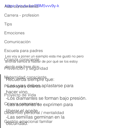
https://youtu.be/2BM5vvv9y-k
Auto conocimiento
Carrera - profesion
Tips
Emociones
Comunicación
Escuela para padres
Les voy a poner un ejemplo esta me gustó no pero 
Crianza consciente
ahorita vamos a hablar de por qué se los estoy 
dando esta frase dice: 
Prevención y seguridad
Maternidad consciente
Recuerda siempre que:
-Las uvas deben aplastarse para 
Psicología y crianza
hacer vino.
Proyecto de Vida
-Los diamantes se forman bajo presión.
Crianza consciente
-Las aceitunas se exprimen para 
liberar el aceite.
Desarrollo personal / mentalidad
-Las semillas germinan en la 
Gestión emocional familiar
oscuridad.