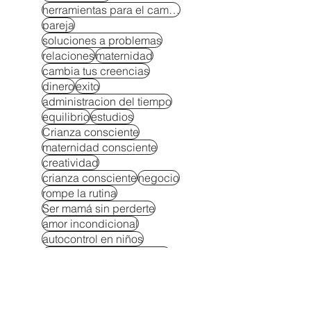
herramientas para el cambio
pareja
soluciones a problemas
relaciones
maternidad
cambia tus creencias
dinero
exito
administracion del tiempo
equilibrio
estudios
Crianza consciente
maternidad consciente
creatividad
crianza consciente
negocio
rompe la rutina
Ser mamá sin perderte
amor incondicional
autocontrol en niños
Autocuidado para padres
Autoestima y autononomía en niños
Berrinches soluciones
Bienestar emocional en la crianza