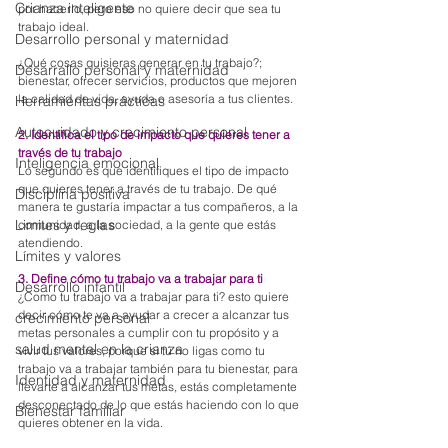
Crianza inteligente
por hacerlo, pero eso no quiere decir que sea tu 
trabajo ideal.
Desarrollo personal y maternidad
¿Qué cosas quisieras generar en tu trabajo?; 
Desarrallo personal y maternidad
bienestar, ofrecer servicios, productos que mejoren 
la calidad de vida, ayuda o asesoría a tus clientes.
Herramientas prácticas
Autocuidado y crecimiento personal
2. Identifica el tipo de impacto que quieres tener a 
través de tu trabajo
Inteligencia emocional
Lo segundo es que identifiques el tipo de impacto 
que quieres tener a través de tu trabajo. De qué 
Disciplina positiva
manera te gustaría impactar a tus compañeros, a la 
Limites y reglas
comunidad, a la sociedad, a la gente que estás 
atendiendo.
Límites y valores
3. Define cómo tu trabajo va a trabajar para ti
Desarrollo infantil
¿Como tu trabajo va a trabajar para ti? esto quiere 
decir cómo te va a ayudar a crecer a alcanzar tus 
crecimiento personal
metas personales a cumplir con tu propósito y a 
salud mental en la crianza
vivir tus valores, porque si tú no ligas como tu 
trabajo va a trabajar también para tu bienestar, para 
Identidad y maternidad
llevarte a alcanzar tus metas, estás completamente 
desconectado de lo que estás haciendo con lo que 
Bienestar familiar
quieres obtener en la vida.