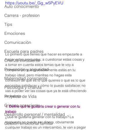
https://youtu.be/_Gg_w5PyEVU
Auto conocimiento
Carrera - profesion
Tips
Emociones
Comunicación
Escuela para padres
Lo primero que tienes que hacer es empezarte a 
hacer estas preguntas, a cuestionar estas cosas y 
Crianza consciente
a tomar en cuenta estos temas que te voy a 
Prevención y seguridad
compartir porque probablemente estás en tu 
trabajo ideal, pero mientras no hagas esta 
Maternidad consciente
conexión de qué es lo que quieres o qué es lo que 
necesitas satisfacer y cómo lo puedo satisfacer, no 
Psicología y crianza
vas a poder ver las cosas que ya te está ofreciendo 
un trabajo.
Proyecto de Vida
Crianza consciente
1. Define qué te gustaría crear o generar con tu 
trabajo
Desarrollo personal / mentalidad
¿Qué te gustaría generar con tu trabajo? La 
respuesta no puede ser dinero, obviamente 
Gestión emocional familiar
cualquier trabajo es un intercambio, te van a pagar 