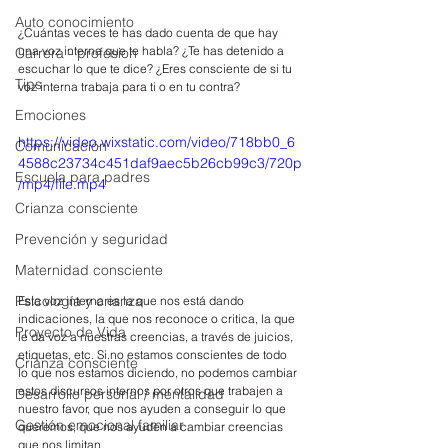
Auto conocimiento
¿Cuántas veces te has dado cuenta de que hay 
una voz interna que te habla? ¿Te has detenido a 
Carrera - profesion
escuchar lo que te dice? ¿Eres consciente de si tu 
Tips
voz interna trabaja para ti o en tu contra?
Emociones
https://video.wixstatic.com/video/718bb0_6
Comunicación
4588c23734c451daf9aec5b26cb99c3/720p
Escuela para padres
/mp4/file.mp4
Crianza consciente
Prevención y seguridad
Maternidad consciente
Psicología y crianza
Esta voz interna es la que nos está dando 
indicaciones, la que nos reconoce o critica, la que 
Proyecto de Vida
le da voz a nuestras creencias, a través de juicios, 
etiquetas, etc. Si no estamos conscientes de todo 
Crianza consciente
lo que nos estamos diciendo, no podemos cambiar 
estos discursos internos por otros que trabajen a 
Desarrollo personal / mentalidad
nuestro favor, que nos ayuden a conseguir lo que 
Gestión emocional familiar
queremos, que nos ayuden a cambiar creencias 
que nos limitan.