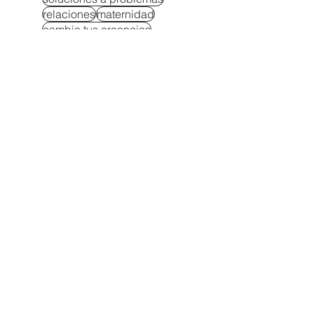
relaciones
maternidad
cambia tus creencias
dinero
exito
administracion del tiempo
equilibrio
estudios
Crianza consciente
maternidad consciente
Ser mamá sin perderte
creatividad
crianza consciente
negocio
rompe la rutina
Autocuidado para padres
Autoestima y autononomía en niños
Berrinches soluciones
Bienestar emocional en la crianza
Compromiso en la infancia
Crianza resiliente
Criar hijos seguros
Educar con autoridad
El ejemplo arrastra