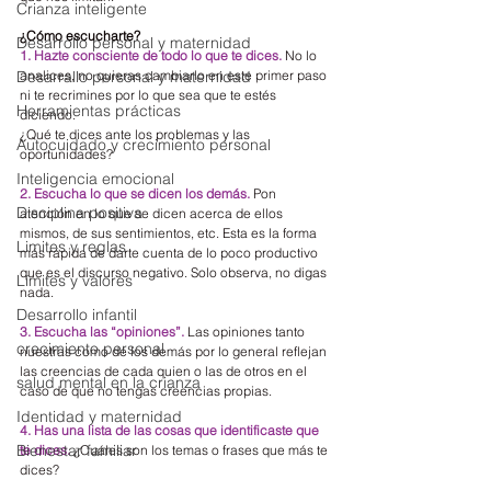
Crianza inteligente
¿Cómo escucharte?
Desarrollo personal y maternidad
1. Hazte consciente de todo lo que te dices.
 No lo 
analices, no quieras cambiarlo en este primer paso 
Desarrallo personal y maternidad
ni te recrimines por lo que sea que te estés 
Herramientas prácticas
diciendo.
¿Qué te dices ante los problemas y las 
Autocuidado y crecimiento personal
oportunidades?
Inteligencia emocional
2. Escucha lo que se dicen los demás.
 Pon 
Disciplina positiva
atención en lo que se dicen acerca de ellos 
mismos, de sus sentimientos, etc. Esta es la forma 
Limites y reglas
más rápida de darte cuenta de lo poco productivo 
que es el discurso negativo. Solo observa, no digas 
Límites y valores
nada.
Desarrollo infantil
3. Escucha las “opiniones”.
 Las opiniones tanto 
crecimiento personal
nuestras como de los demás por lo general reflejan 
las creencias de cada quien o las de otros en el 
salud mental en la crianza
caso de que no tengas creencias propias. 
Identidad y maternidad
4. Has una lista de las cosas que identificaste que 
Bienestar familiar
te dices.
 ¿Cuáles son los temas o frases que más te 
dices?