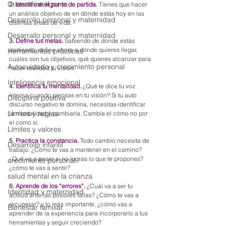
Crianza inteligente
2. Identificar el punto de partida.
 Tienes que hacer 
un análisis objetivo de en dónde estás hoy en las 
Desarrollo personal y maternidad
distintas áreas de vida.
Desarrallo personal y maternidad
3. Define tus metas. 
Sabiendo de donde estás 
partiendo, define ahora a dónde quieres llegar, 
Herramientas prácticas
cuáles son tus objetivos, qué quieres alcanzar para 
Autocuidado y crecimiento personal
hacer realidad tu visión.
Inteligencia emocional
4. Identifica tu mentalidad.
 ¿Qué te dice tu voz 
interna cuando piensas en tu visión? Si tu auto 
Disciplina positiva
discurso negativo te domina, necesitas identificar 
Limites y reglas
la mentalidad y cambiarla. Cambia el cómo no por 
el como sí.
Límites y valores
5. Practica la constancia.
 Todo cambio necesita de 
Desarrollo infantil
trabajo. ¿Cómo te vas a mantener en el camino? 
¿Qué va a pasar si no logras lo que te propones? 
crecimiento personal
¿cómo te vas a sentir?
salud mental en la crianza
6. Aprende de los “errores”.
 ¿Cuál va a ser tu 
Identidad y maternidad
actitud ante las posibles fallas? ¿Cómo te vas a 
recuperar? y lo más importante, ¿cómo vas a 
Bienestar familiar
aprender de la experiencia para incorporarlo a tus 
herramientas y seguir creciendo?