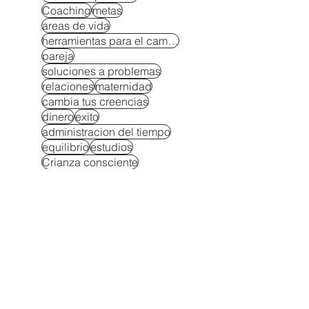
Coaching
metas
areas de vida
herramientas para el cambio
pareja
soluciones a problemas
relaciones
maternidad
cambia tus creencias
dinero
exito
administracion del tiempo
equilibrio
estudios
Crianza consciente
maternidad consciente
Ser mamá sin perderte
creatividad
crianza consciente
negocio
rompe la rutina
Autocuidado para padres
Autoestima y autononomía en niños
Berrinches soluciones
Bienestar emocional en la crianza