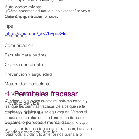
Auto conocimiento
¿Cómo podemos educar a hijos exitosos? te voy a 
Carrera - profesion
dejar 3 tips para poderlo hacer.
Tips
https://youtu.be/_xNVbygc3Hc
Emociones
Comunicación
Escuela para padres
Crianza consciente
Prevención y seguridad
Maternidad consciente
1. Permíteles fracasar
Psicología y crianza
El primer tip que nos cuesta muchísimo trabajo y 
Proyecto de Vida
es, que les permitas fracasar. Déjalos que se te 
tropiecen, déjalos que se equivoquen. Vemos el 
Crianza consciente
fracaso como algo que no tiene remedio, como 
Desarrollo personal / mentalidad
algo absoluto e irremediable. Pensamos; “es que 
va a ser un fracasado, es que si fracasan, fracasan 
Gestión emocional familiar
para toda la vida” y lo anterior nos suena a lo 