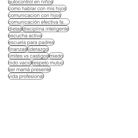
autocontrol en niños
como hablar con mis hijos
comunicacion con hijos
comunicación efectiva familiar
dietas
disciplina inteligente
escucha activa
escuela para padres
finanzas
liderazgo
limites vs castigos
miedo
nido vacio
respeto mutuo
ser mamá presente
vida profesional