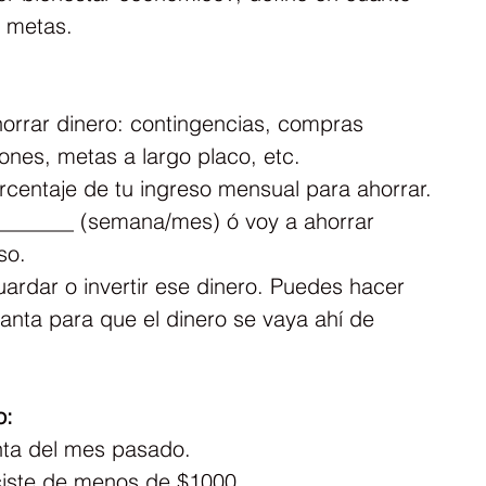
s metas.
horrar dinero: contingencias, compras 
ones, metas a largo placo, etc.
rcentaje de tu ingreso mensual para ahorrar.
r _______ (semana/mes) ó voy a ahorrar 
so.
ardar o invertir ese dinero. Puedes hacer 
anta para que el dinero se vaya ahí de 
o:
nta del mes pasado.
iciste de menos de $1000.