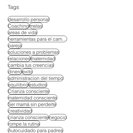
Tags
desarrollo personal
Coaching
metas
areas de vida
herramientas para el cambio
pareja
soluciones a problemas
relaciones
maternidad
cambia tus creencias
dinero
exito
administracion del tiempo
equilibrio
estudios
Crianza consciente
maternidad consciente
Ser mamá sin perderte
creatividad
crianza consciente
negocio
rompe la rutina
Autocuidado para padres