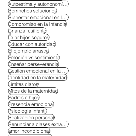
Autoestima y autononomía en niños
Berrinches soluciones
Bienestar emocional en la crianza
Compromiso en la infancia
Crianza resiliente
Criar hijos seguros
Educar con autoridad
El ejemplo arrastra
Emoción vs sentimiento
Enseñar perseverancia
Gestión emocional en la crianza
Identidad en la maternidad
Límites claros
Mitos de la maternidad
Padres e hijos
Presencia emocional
Psicología infantil
Realización personal
Renunciar a clases extracurriculares
amor incondicional