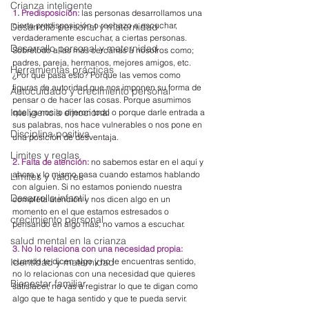
Crianza inteligente
1. Predisposición:
 las personas desarrollamos una 
cierta predisposición o rechazo a escuchar, 
Desarrollo personal y maternidad
verdaderamente escuchar, a ciertas personas. 
Desarrallo personal y maternidad
Sobretodo a las más cercanas a nosotros como; 
padres, pareja, hermanos, mejores amigos, etc. 
Herramientas prácticas
¿Por qué pasa esto? Porque las vemos como 
figuras de autoridad que nos imponen su forma de 
Autocuidado y crecimiento personal
pensar o de hacer las cosas. Porque asumimos 
Inteligencia emocional
que ya nos lo dijeron todo o porque darle entrada a 
sus palabras, nos hace vulnerables o nos pone en 
Disciplina positiva
una posición de desventaja.
Limites y reglas
2. Falta de atención:
no sabemos estar en el aquí y 
ahora y lo mismo pasa cuando estamos hablando 
Límites y valores
con alguien. Si no estamos poniendo nuestra 
Desarrollo infantil
completa atención y nos dicen algo en un 
momento en el que estamos estresados o 
crecimiento personal
pensando en algo más, no vamos a escuchar.
salud mental en la crianza
3. No lo relaciona con una necesidad propia:
cuando te dicen algo y no le encuentras sentido, 
Identidad y maternidad
no lo relacionas con una necesidad que quieres 
Bienestar familiar
satisfacer, no vas a registrar lo que te digan como 
algo que te haga sentido y que te pueda servir.