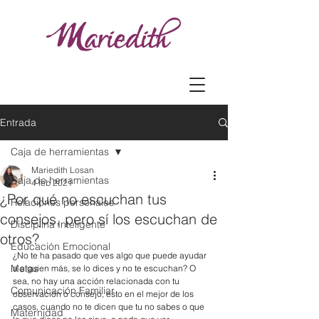
Entrada
Caja de herramientas
Mariedith Losan
Caja de herramientas
4 feb 2021
¿Por qué no escuchan tus
Relaciones personales
consejos, pero sí los escuchan de
Disciplina Inteligente
otros?
Educación Emocional
¿No te ha pasado que ves algo que puede ayudar 
Metas
a alguien más, se lo dices y no te escuchan? O 
sea, no hay una acción relacionada con tu 
Comunicación Familiar
observación o consejo, esto en el mejor de los 
casos, cuando no te dicen que tu no sabes o que 
Maternidad