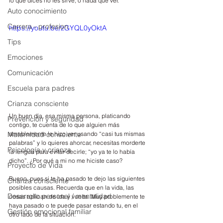
lo que dices no les sirve, o nada que ver.
Auto conocimiento
Carrera - profesion
https://youtu.be/zGYQL0yOktA
Tips
Emociones
Comunicación
Escuela para padres
Crianza consciente
Un buen día, esa misma persona, platicando 
Prevención y seguridad
contigo, te cuenta de lo que alguien más 
amablemente le hizo ver usando “casi tus mismas 
Maternidad consciente
palabras” y lo quieres ahorcar, necesitas morderte 
Psicología y crianza
la lengua para evitar decirle; “yo ya te lo había 
dicho”. ¿Por qué a mi no me hiciste caso?
Proyecto de Vida
Bueno, pues si te ha pasado te dejo las siguientes 
Crianza consciente
posibles causas. Recuerda que en la vida, las 
Desarrollo personal / mentalidad
cosas aplican de ida y vuelta. Muy problemente te 
haya pasado o te puede pasar estando tu, en el 
Gestión emocional familiar
otro lado de la situación.