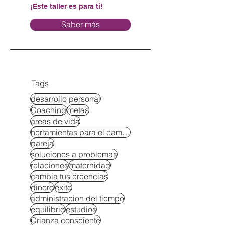
¡Este taller es para ti!
Saber más
Tags
desarrollo personal
Coaching
metas
areas de vida
herramientas para el cambio
pareja
soluciones a problemas
relaciones
maternidad
cambia tus creencias
dinero
exito
administracion del tiempo
equilibrio
estudios
Crianza consciente