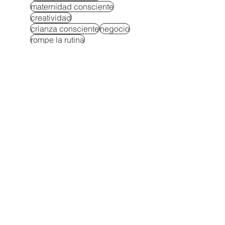
maternidad consciente
creatividad
crianza consciente
negocio
rompe la rutina
Ser mamá sin perderte
amor incondicional
autocontrol en niños
Autocuidado para padres
Autoestima y autononomía en niños
Berrinches soluciones
Bienestar emocional en la crianza
como hablar con mis hijos
Compromiso en la infancia
comunicacion con hijos
comunicación efectiva familiar
Crianza resiliente
Criar hijos seguros
dietas
disciplina inteligente
Educar con autoridad
El ejemplo arrastra