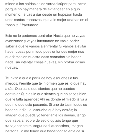
miedo a las caídas es de verdad súper paralizante, 
porque no hay manera de evitar caer en algún 
momento. Te vas a dar desde un tropezón hasta 
unos santos trancazos, que a lo mejor acabas en el 
“hospital” fracturado.
Esto no lo podemos controlar. Hasta que no vayas 
avanzando y vayas intentando no vas a poder 
saber a qué te vamos a enfrentar. Si vamos a evitar 
hacer cosas por miedo pues entonces mejor nos 
quedamos en nuestra casa sentadas sin hacer 
nada, sin intentar cosas nuevas, sin probar cosas 
nuevas. 
Te invito a que a partir de hoy, escuches a tus 
miedos. Permite que te informen qué es lo que hay 
atrás. Que es lo que sientes que no puedes 
controlar. Que es lo que sientes que no sabes bien, 
que te falta aprender. Ahí es donde el miedo te va a 
decir lo que esta pasando. Si uno de tus miedos es 
hacer el ridículo, escucha qué hay detrás; la 
imagen que pueda yo tener ante los demás, tengo 
que trabajar sobre de eso o quizás tengo que 
trabajar sobre mi seguridad, autoestima, imagen 
personal, o me tengo que hacer consciente de si 