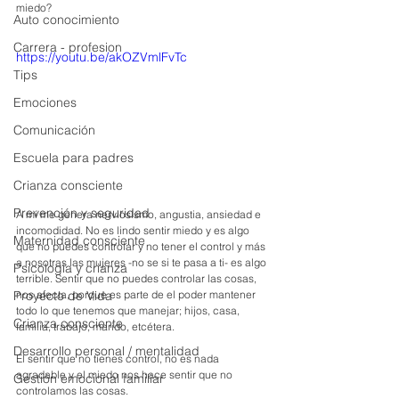
miedo?
Auto conocimiento
Carrera - profesion
https://youtu.be/akOZVmlFvTc
Tips
Emociones
Comunicación
Escuela para padres
Crianza consciente
Prevención y seguridad
A mí me genera nerviosismo, angustia, ansiedad e 
incomodidad. No es lindo sentir miedo y es algo 
Maternidad consciente
que no puedes controlar y no tener el control y más 
a nosotras las mujeres -no se si te pasa a ti- es algo 
Psicología y crianza
terrible. Sentir que no puedes controlar las cosas, 
nos afecta, porque es parte de el poder mantener 
Proyecto de Vida
todo lo que tenemos que manejar; hijos, casa, 
Crianza consciente
familia, trabajo, marido, etcétera. 
Desarrollo personal / mentalidad
El sentir que no tienes control, no es nada 
agradable y el miedo nos hace sentir que no 
Gestión emocional familiar
controlamos las cosas.