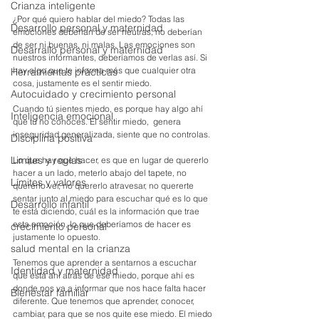
Crianza inteligente
¿Por qué quiero hablar del miedo? Todas las 
Desarrollo personal y maternidad
emociones deberían de ser neutras, no deberían 
de ser ni buenas, ni malas. Las emociones son 
Desarrallo personal y maternidad
nuestros informantes, deberíamos de verlas así. Si 
hay algo que te informa más que cualquier otra 
Herramientas prácticas
cosa, justamente es el sentir miedo. 
Autocuidado y crecimiento personal
Cuando tú sientes miedo, es porque hay algo ahí 
Inteligencia emocional
que tú no conoces. El sentir miedo,  genera 
inseguridad generalizada, siente que no controlas. 
Disciplina positiva
Limites y reglas
Lo que hay que hacer, es que en lugar de quererlo 
hacer a un lado, meterlo abajo del tapete, no 
Límites y valores
quererlo ver, no quererlo atravesar, no quererte 
sentar junto al miedo para escuchar qué es lo que 
Desarrollo infantil
te está diciendo, cuál es la información que trae 
esta emoción, lo que deberíamos de hacer es 
crecimiento personal
justamente lo opuesto.
salud mental en la crianza
Tenemos que aprender a sentarnos a escuchar 
Identidad y maternidad
que está ahí atrás de ese miedo, porque ahí es 
donde nos va a informar que nos hace falta hacer 
Bienestar familiar
diferente. Que tenemos que aprender, conocer, 
cambiar, para que se nos quite ese miedo. El miedo 