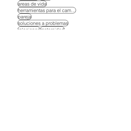
areas de vida
herramientas para el cambio
pareja
soluciones a problemas
relaciones
maternidad
cambia tus creencias
dinero
exito
administracion del tiempo
equilibrio
estudios
Crianza consciente
maternidad consciente
Ser mamá sin perderte
creatividad
crianza consciente
negocio
rompe la rutina
Autocuidado para padres
Autoestima y autononomía en niños
Berrinches soluciones
Bienestar emocional en la crianza
Compromiso en la infancia