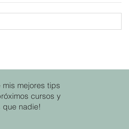
 es
Cómo transformar la culpa en la
ad
crianza y aprender a priorizar tu
bienestar
e mis mejores tips
próximos cursos y
 que nadie!