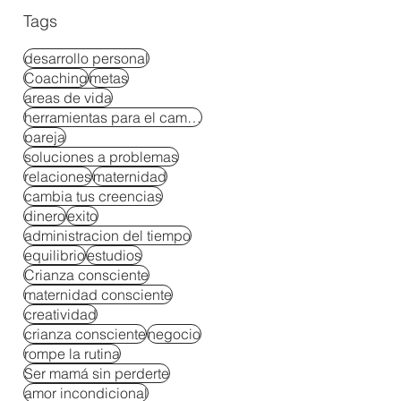
Tags
desarrollo personal
Coaching
metas
areas de vida
herramientas para el cambio
pareja
soluciones a problemas
relaciones
maternidad
cambia tus creencias
dinero
exito
administracion del tiempo
equilibrio
estudios
Crianza consciente
maternidad consciente
creatividad
crianza consciente
negocio
rompe la rutina
Ser mamá sin perderte
amor incondicional