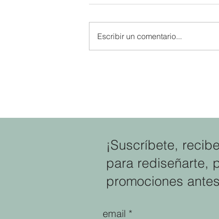
Escribir un comentario...
El mejor regalo para tus hijos
verte plena: Por qué tu felicid
no es negociable
¡Suscríbete, recib
para rediseñarte, 
promociones antes
email