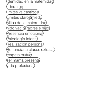
Identidad en la maternidad
liderazgo
limites vs castigos
Límites claros
miedo
Mitos de la maternidad
nido vacio
Padres e hijos
Presencia emocional
Psicología infantil
Realización personal
Renunciar a clases extracurriculares
respeto mutuo
ser mamá presente
vida profesional