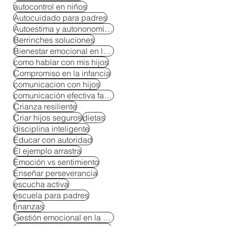
autocontrol en niños
Autocuidado para padres
Autoestima y autononomía en niños
Berrinches soluciones
Bienestar emocional en la crianza
como hablar con mis hijos
Compromiso en la infancia
comunicacion con hijos
comunicación efectiva familiar
Crianza resiliente
Criar hijos seguros
dietas
disciplina inteligente
Educar con autoridad
El ejemplo arrastra
Emoción vs sentimiento
Enseñar perseverancia
escucha activa
escuela para padres
finanzas
Gestión emocional en la crianza