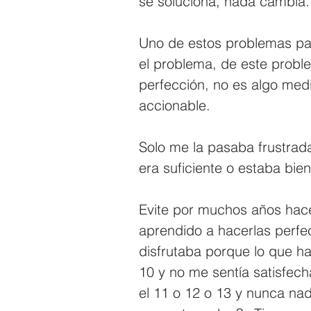
se soluciona, nada cambia.
Uno de estos problemas par
el problema, de este probl
perfección, no es algo medib
accionable. 
Solo me la pasaba frustrad
era suficiente o estaba bie
Evite por muchos años hac
aprendido a hacerlas perfec
disfrutaba porque lo que ha
10 y no me sentía satisfech
el 11 o 12 o 13 y nunca nada