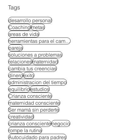
Tags
desarrollo personal
Coaching
metas
areas de vida
herramientas para el cambio
pareja
soluciones a problemas
relaciones
maternidad
cambia tus creencias
dinero
exito
administracion del tiempo
equilibrio
estudios
Crianza consciente
maternidad consciente
Ser mamá sin perderte
creatividad
crianza consciente
negocio
rompe la rutina
Autocuidado para padres