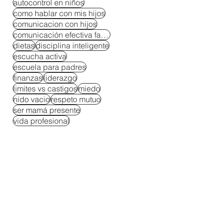
autocontrol en niños
como hablar con mis hijos
comunicacion con hijos
comunicación efectiva familiar
dietas
disciplina inteligente
escucha activa
escuela para padres
finanzas
liderazgo
limites vs castigos
miedo
nido vacio
respeto mutuo
ser mamá presente
vida profesional