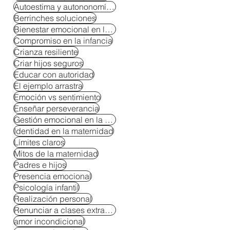
Autoestima y autononomía en niños
Berrinches soluciones
Bienestar emocional en la crianza
Compromiso en la infancia
Crianza resiliente
Criar hijos seguros
Educar con autoridad
El ejemplo arrastra
Emoción vs sentimiento
Enseñar perseverancia
Gestión emocional en la crianza
Identidad en la maternidad
Límites claros
Mitos de la maternidad
Padres e hijos
Presencia emocional
Psicología infantil
Realización personal
Renunciar a clases extracurriculares
amor incondicional