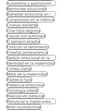
Autoestima y autononomía en niños
Berrinches soluciones
Bienestar emocional en la crianza
Compromiso en la infancia
Crianza resiliente
Criar hijos seguros
Educar con autoridad
El ejemplo arrastra
Emoción vs sentimiento
Enseñar perseverancia
Gestión emocional en la crianza
Identidad en la maternidad
Límites claros
Mitos de la maternidad
Padres e hijos
Presencia emocional
Psicología infantil
Realización personal
Renunciar a clases extracurriculares
amor incondicional