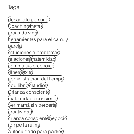
Tags
desarrollo personal
Coaching
metas
areas de vida
herramientas para el cambio
pareja
soluciones a problemas
relaciones
maternidad
cambia tus creencias
dinero
exito
administracion del tiempo
equilibrio
estudios
Crianza consciente
maternidad consciente
Ser mamá sin perderte
creatividad
crianza consciente
negocio
rompe la rutina
Autocuidado para padres