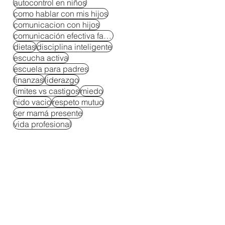
autocontrol en niños
como hablar con mis hijos
comunicacion con hijos
comunicación efectiva familiar
dietas
disciplina inteligente
escucha activa
escuela para padres
finanzas
liderazgo
limites vs castigos
miedo
nido vacio
respeto mutuo
ser mamá presente
vida profesional