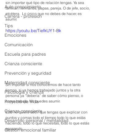
sin importar qué tipo de relación tengas. Ya sea 
Auto conocimiento
familiar; hermanos, papas, pareja. O de jefe, socio, 
etcétera.  Lo único que no debes de hacer, es 
Carrera - profesion
asumir. 
Tips
https://youtu.be/TiefkUY1-Bk
Emociones
Comunicación
Escuela para padres
Crianza consciente
Prevención y seguridad
Maternidad consciente
Sin importar si nos conocemos de hace tanto 
tiempo, si ya hemos trabajado juntos y la otra 
Psicología y crianza
persona ya “debería” de saber cómo pienso, o 
como trabajo. No puedes asumir. 
Proyecto de Vida
Crianza consciente
Esto no quiere decir que tengas que explicar con 
puntos y comas todo el tiempo todo lo que estás 
Desarrollo personal / mentalidad
haciendo, todo lo que necesitas, todo lo que estás 
pensando. 
Gestión emocional familiar