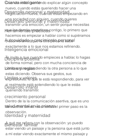
Crianza inteligente
Cuando estás queriendo explicar algún concepto 
nuevo, cuando estás queriendo hacer una 
Desarrollo personal y maternidad
negociación nueva, cuando estás empezando en 
una sociedad con alguien, cuando quieres 
Desarrallo personal y maternidad
transmitir una emoción, un sentir porque necesitas 
que los demás empaticen contigo, lo primero que 
Herramientas prácticas
hacemos es empezar a hablar como si supiéramos 
Autocuidado y crecimiento personal
o asumiéramos que la otra persona sabe 
exactamente a lo que nos estamos refiriendo.
Inteligencia emocional
Te invito a que cuando empieces a hablar, lo hagas 
Disciplina positiva
de forma normal, pero con mucha conciencia de 
Limites y reglas
cómo está respondiendo la otra persona a lo que 
estas diciendo. Observa sus gestos, sus 
Límites y valores
expresiones, lo que te está respondiendo, para ver 
si realmente está entendiendo lo que le estás 
Desarrollo infantil
queriendo transmitir. 
crecimiento personal
Dentro de la la comunicación asertiva, que es uno 
salud mental en la crianza
de nuetros temas recurrentes el primer paso es la 
observación. 
Identidad y maternidad
A qué me refiero con la observación: yo puedo 
Bienestar familiar
estar viendo un paisaje y la persona que está junto 
a mí estar viendo exactamente el mismo paisaje y 