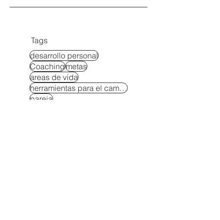
Tags
desarrollo personal
Coaching
metas
areas de vida
herramientas para el cambio
pareja
soluciones a problemas
relaciones
maternidad
cambia tus creencias
dinero
exito
administracion del tiempo
equilibrio
estudios
Crianza consciente
maternidad consciente
Ser mamá sin perderte
creatividad
crianza consciente
negocio