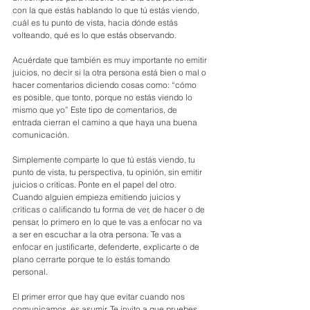
con la que estás hablando lo que tú estás viendo, 
cuál es tu punto de vista, hacia dónde estás 
volteando, qué es lo que estás observando. 
Acuérdate que también es muy importante no emitir 
juicios, no decir si la otra persona está bien o mal o 
hacer comentarios diciendo cosas como: “cómo 
es posible, que tonto, porque no estás viendo lo 
mismo que yo” Este tipo de comentarios, de 
entrada cierran el camino a que haya una buena 
comunicación.
Simplemente comparte lo que tú estás viendo, tu 
punto de vista, tu perspectiva, tu opinión, sin emitir 
juicios o críticas. Ponte en el papel del otro. 
Cuando alguien empieza emitiendo juicios y 
críticas o calificando tu forma de ver, de hacer o de 
pensar, lo primero en lo que te vas a enfocar no va 
a ser en escuchar a la otra persona. Te vas a 
enfocar en justificarte, defenderte, explicarte o de 
plano cerrarte porque te lo estás tomando 
personal.  
El primer error que hay que evitar cuando nos 
comunicamos, es asumir. Te invito a que pruebes 