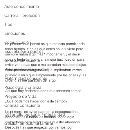
Auto conocimiento
Carrera - profesion
Tips
Emociones
Comunicación
Lo primero que pensé es que me esta permitiendo 
tener tiempo. Y no es que antes no lo tuviera pero 
Escuela para padres
siempre había algo más “importante”, y el decir 
que no tenía tiempo era la mejor justificación para 
Crianza consciente
evitar ver cosas que o me parecían más complejas, 
Prevención y seguridad
o me presentaban retos o que implicaban verme 
primero a mi o que simplemente por las prisas y las 
Maternidad consciente
urgencias me pasaban de largo.
Psicología y crianza
Así que hoy podemos decir que tenemos tiempo.
Proyecto de Vida
¿Qué podemos hacer con este tiempo?
Crianza consciente
Lo primero, es evitar caer en la desconexión al 
Desarrollo personal / mentalidad
conectarnos a todos los medios, tecnología, 
distractores para evadir ver a nuestro alrededor.
Gestión emocional familiar
Después hay que empezar por vernos, por 