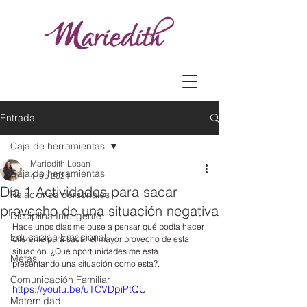
Entrada
Caja de herramientas
Mariedith Losan
Caja de herramientas
4 feb 2021
Día 1 Actividades para sacar
Relaciones personales
provecho de una situación negativa
Disciplina Inteligente
Hace unos días me puse a pensar qué podía hacer 
Educación Emocional
diferente para sacar el mayor provecho de esta 
situación. ¿Qué oportunidades me esta 
Metas
presentando una situación como esta?.
Comunicación Familiar
https://youtu.be/uTCVDpiPtQU
Maternidad