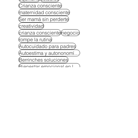
Crianza consciente
maternidad consciente
Ser mamá sin perderte
creatividad
crianza consciente
negocio
rompe la rutina
Autocuidado para padres
Autoestima y autononomía en niños
Berrinches soluciones
Bienestar emocional en la crianza
Compromiso en la infancia
Crianza resiliente
Criar hijos seguros
Educar con autoridad
El ejemplo arrastra
Emoción vs sentimiento
Enseñar perseverancia
Gestión emocional en la crianza
Identidad en la maternidad
Límites claros