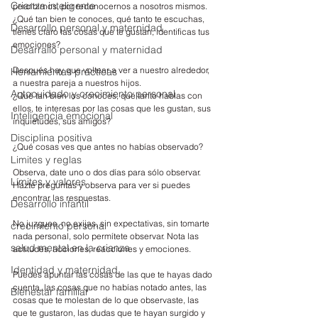
Crianza inteligente
percibirnos, por reconocernos a nosotros mismos. 
¿Qué tan bien te conoces, qué tanto te escuchas, 
Desarrollo personal y maternidad
tienes claro las cosas que te gustan, identificas tus 
emociones?
Desarrallo personal y maternidad
Después hay que voltear a ver a nuestro alrededor, 
Herramientas prácticas
a nuestra pareja a nuestros hijos.
Autocuidado y crecimiento personal
¿Qué tan bien los conoces, qué tanto hablas con 
ellos, te interesas por las cosas que les gustan, sus 
Inteligencia emocional
inquietudes, sus amigos?
Disciplina positiva
¿Qué cosas ves que antes no habías observado?
Limites y reglas
Observa, date uno o dos días para sólo observar. 
Límites y valores
Házte preguntas y observa para ver si puedes 
encontrar las respuestas.
Desarrollo infantil
No juzgues, no exijas, sin expectativas, sin tomarte 
crecimiento personal
nada personal, solo permítete observar. Nota las 
salud mental en la crianza
actitudes, acciones, reacciones y emociones. 
Identidad y maternidad
Puedes apuntar las cosas de las que te hayas dado 
cuenta, las cosas que no habías notado antes, las 
Bienestar familiar
cosas que te molestan de lo que observaste, las 
que te gustaron, las dudas que te hayan surgido y 