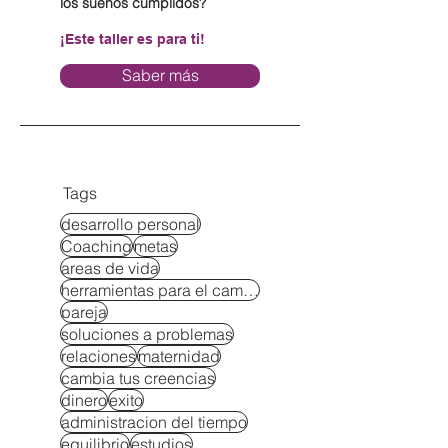
los sueños cumplidos?
¡Este taller es para ti!
Saber más
Tags
desarrollo personal
Coaching
metas
areas de vida
herramientas para el cambio
pareja
soluciones a problemas
relaciones
maternidad
cambia tus creencias
dinero
exito
administracion del tiempo
equilibrio
estudios