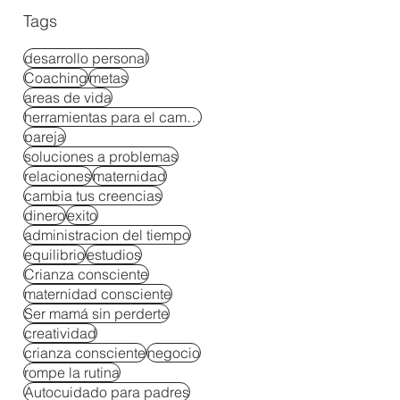
Tags
desarrollo personal
Coaching
metas
areas de vida
herramientas para el cambio
pareja
soluciones a problemas
relaciones
maternidad
cambia tus creencias
dinero
exito
administracion del tiempo
equilibrio
estudios
Crianza consciente
maternidad consciente
Ser mamá sin perderte
creatividad
crianza consciente
negocio
rompe la rutina
Autocuidado para padres