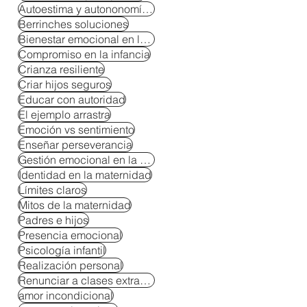
Autoestima y autononomía en niños
Berrinches soluciones
Bienestar emocional en la crianza
Compromiso en la infancia
Crianza resiliente
Criar hijos seguros
Educar con autoridad
El ejemplo arrastra
Emoción vs sentimiento
Enseñar perseverancia
Gestión emocional en la crianza
Identidad en la maternidad
Límites claros
Mitos de la maternidad
Padres e hijos
Presencia emocional
Psicología infantil
Realización personal
Renunciar a clases extracurriculares
amor incondicional