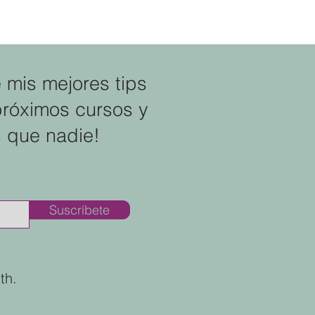
diferencia que transformará tu
maternidad
e mis mejores tips
próximos cursos y
 que nadie!
Suscríbete
th.