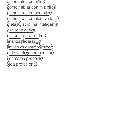
autocontrol en niños
como hablar con mis hijos
comunicacion con hijos
comunicación efectiva familiar
dietas
disciplina inteligente
escucha activa
escuela para padres
finanzas
liderazgo
limites vs castigos
miedo
nido vacio
respeto mutuo
ser mamá presente
vida profesional