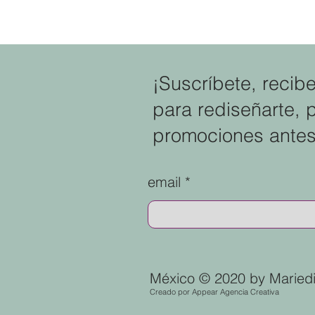
educar con firmeza, respeto y
propósito
¡Suscríbete, recib
para rediseñarte, 
promociones antes
email
México © 2020 by Mariedi
Creado por
Appear Agencia Creativa