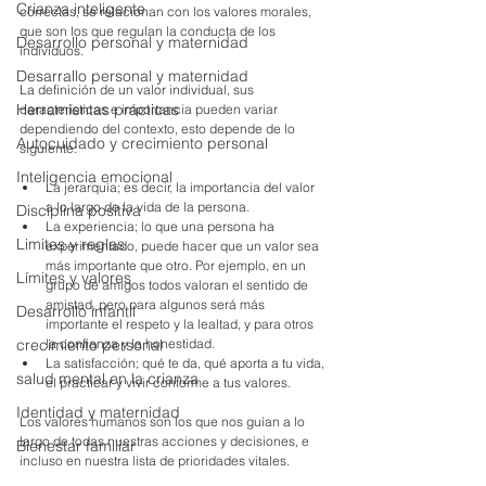
Crianza inteligente
correctas, se relacionan con los valores morales, 
que son los que regulan la conducta de los 
Desarrollo personal y maternidad
individuos.
Desarrallo personal y maternidad
La definición de un valor individual, sus 
Herramientas prácticas
características e importancia pueden variar 
dependiendo del contexto, esto depende de lo 
Autocuidado y crecimiento personal
siguiente:
Inteligencia emocional
La jerarquía; es decir, la importancia del valor 
a lo largo de la vida de la persona.
Disciplina positiva
La experiencia; lo que una persona ha 
Limites y reglas
experimentado, puede hacer que un valor sea 
más importante que otro. Por ejemplo, en un 
Límites y valores
grupo de amigos todos valoran el sentido de 
amistad, pero para algunos será más 
Desarrollo infantil
importante el respeto y la lealtad, y para otros 
crecimiento personal
la confianza y la honestidad.
La satisfacción; qué te da, qué aporta a tu vida, 
salud mental en la crianza
el practicar y vivir conforme a tus valores.
Identidad y maternidad
Los valores humanos son los que nos guían a lo 
largo de todas nuestras acciones y decisiones, e 
Bienestar familiar
incluso en nuestra lista de prioridades vitales. 