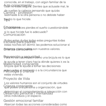
conocida, en el trabajo, con algún familiar de la 
Auto conocimiento
cual no estás segura. Sientes que actuaste mal, te 
da vueltas la cabeza pensando que quizás 
Carrera - profesion
lastimaste a la otra persona o no debiste haber 
hecho lo que hiciste.
Tips
Emociones
¿Cuántas veces pierdes el sueño cuestionándote 
si lo que hiciste fue lo adecuado?
Comunicación
Todas estas dudas todas estas preguntas todas 
Escuela para padres
estas noches sin dormir, las podemos solucionar sí 
Crianza consciente
tenemos claro cuáles son nuestros valores.
Prevención y seguridad
Para mí los valores son como una brújula es lo que 
te ayuda a tener claro hacia dónde quieres ir, es la 
Maternidad consciente
brújula que te ayuda a tomar las decisiones 
adecuadas al momento o a la circunstancia que 
Psicología y crianza
estás viviendo.
Proyecto de Vida
Los valores humanos son el conjunto de virtudes 
Crianza consciente
que posee una persona u organización, que 
determinan el comportamiento e interacción con 
Desarrollo personal / mentalidad
otros individuos y el espacio.
Gestión emocional familiar
Abarcan todas las acciones consideradas como 