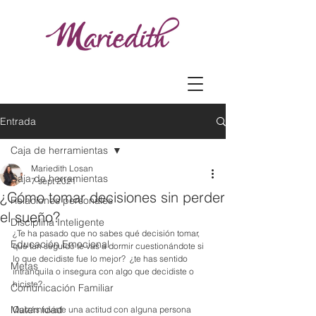
Entrada
Caja de herramientas
Mariedith Losan
Caja de herramientas
7 sept 2021
¿Cómo tomar decisiones sin perder
Relaciones personales
el sueño?
Disciplina Inteligente
¿Te ha pasado que no sabes qué decisión tomar, 
Educación Emocional
qué tan seguido te vas a dormir cuestionándote si 
lo que decidiste fue lo mejor?  ¿te has sentido 
Metas
intranquila o insegura con algo que decidiste o 
hiciste?
Comunicación Familiar
Maternidad
Quizás tuviste una actitud con alguna persona 