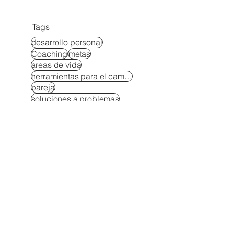
Tags
desarrollo personal
Coaching
metas
areas de vida
herramientas para el cambio
pareja
soluciones a problemas
relaciones
maternidad
cambia tus creencias
dinero
exito
administracion del tiempo
equilibrio
estudios
Crianza consciente
maternidad consciente
creatividad
crianza consciente
negocio
rompe la rutina
Ser mamá sin perderte