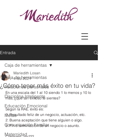
Entrada
Caja de herramientas
Mariedith Losan
Caja de herramientas
4 feb 2021
¿Cómo tener más éxito en tu vida?
Relaciones personales
En una escala del 1 al 10 siendo 1 lo menos y 10 lo 
Disciplina Inteligente
más, ¿qué tan exitoso te sientes?
Educación Emocional
Según la RAE. éxito es:
1. Resultado feliz de un negocio, actuación, etc.
Metas
2. Buena aceptación que tiene alguien o algo.
Comunicación Familiar
3. Fin o terminación de un negocio o asunto.
Maternidad
Clarísimo ¿no???