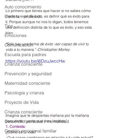
Auto conocimiento
Lo primero que tienes que hacer si no sabes cómo 
Carrera - profesion
medir tu nivel de éxito, es definir qué es éxito para 
ti. Porque aunque no nos lo digan, todos tenemos 
Tips
una definición distinta de lo que es éxito, y eso esta 
bien.
Emociones
"Sólo hay una forma de éxito -ser capaz de vivir tu 
Comunicación
vida a tu manera." -Christopher Morley
Escuela para padres
https://youtu.be/j6DzuJwccHw
Crianza consciente
Prevención y seguridad
Maternidad consciente
Psicología y crianza
Proyecto de Vida
Crianza consciente
Imagina que te despiertas mañana por la mañana 
para darte cuenta que eres “exitoso”.
Desarrollo personal / mentalidad
1. Contesta:
Gestión emocional familiar
¿Cómo es tu vida?
¿Qué cosas cambiaron en relación a tu vida actual?