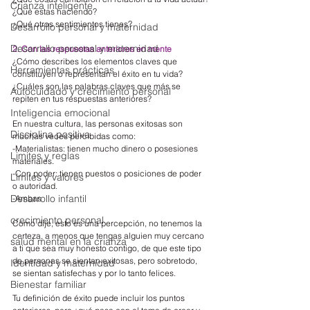
Crianza inteligente
¿Qué estas haciendo?
¿Qué otros sentimientos tienes?
Desarrollo personal y maternidad
Desarrallo personal y maternidad
2. Con las respuestas anteriores en mente
¿Cómo describes los elementos claves que 
Herramientas prácticas
constituyen o representan el éxito en tu vida?
¿Cuáles son las palabras claves que más se 
Autocuidado y crecimiento personal
repiten en tus respuestas anteriores?
Inteligencia emocional
En nuestra cultura, las personas exitosas son 
Disciplina positiva
muchas veces percibidas como:
-Materialistas: tienen mucho dinero o posesiones 
Limites y reglas
materiales.
-Con poder: tienen puestos o posiciones de poder 
Límites y valores
o autoridad.
Desarrollo infantil
-Ambas
crecimiento personal
Como dije, esto es una percepción, no tenemos la 
certeza, a menos que tengas alguien muy cercano 
salud mental en la crianza
a ti que sea muy honesto contigo, de que este tipo 
de personas se sientan exitosas, pero sobretodo, 
Identidad y maternidad
se sientan satisfechas y por lo tanto felices.
Bienestar familiar
Tu definición de éxito puede incluir los puntos 