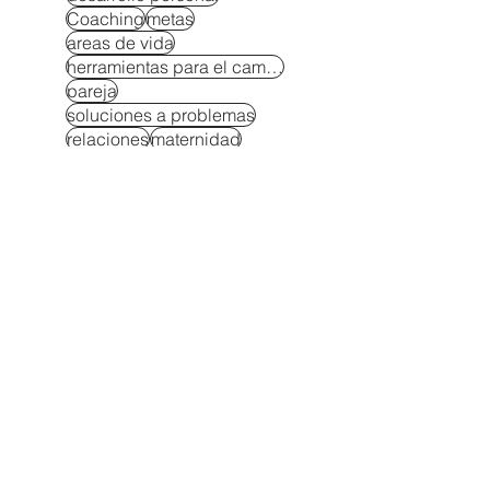
Coaching
metas
areas de vida
herramientas para el cambio
pareja
soluciones a problemas
relaciones
maternidad
cambia tus creencias
dinero
exito
administracion del tiempo
equilibrio
estudios
Crianza consciente
maternidad consciente
creatividad
crianza consciente
negocio
rompe la rutina
Ser mamá sin perderte
amor incondicional
autocontrol en niños
Autocuidado para padres
Autoestima y autononomía en niños