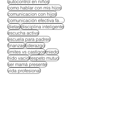
autocontrol en niños
como hablar con mis hijos
comunicacion con hijos
comunicación efectiva familiar
dietas
disciplina inteligente
escucha activa
escuela para padres
finanzas
liderazgo
limites vs castigos
miedo
nido vacio
respeto mutuo
ser mamá presente
vida profesional