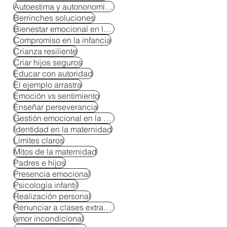
Autoestima y autononomía en niños
Berrinches soluciones
Bienestar emocional en la crianza
Compromiso en la infancia
Crianza resiliente
Criar hijos seguros
Educar con autoridad
El ejemplo arrastra
Emoción vs sentimiento
Enseñar perseverancia
Gestión emocional en la crianza
Identidad en la maternidad
Límites claros
Mitos de la maternidad
Padres e hijos
Presencia emocional
Psicología infantil
Realización personal
Renunciar a clases extracurriculares
amor incondicional