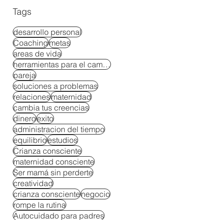
Tags
desarrollo personal
Coaching
metas
areas de vida
herramientas para el cambio
pareja
soluciones a problemas
relaciones
maternidad
cambia tus creencias
dinero
exito
administracion del tiempo
equilibrio
estudios
Crianza consciente
maternidad consciente
Ser mamá sin perderte
creatividad
crianza consciente
negocio
rompe la rutina
Autocuidado para padres