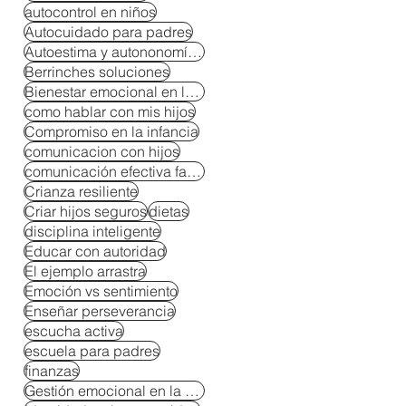
autocontrol en niños
Autocuidado para padres
Autoestima y autononomía en niños
Berrinches soluciones
Bienestar emocional en la crianza
como hablar con mis hijos
Compromiso en la infancia
comunicacion con hijos
comunicación efectiva familiar
Crianza resiliente
Criar hijos seguros
dietas
disciplina inteligente
Educar con autoridad
El ejemplo arrastra
Emoción vs sentimiento
Enseñar perseverancia
escucha activa
escuela para padres
finanzas
Gestión emocional en la crianza