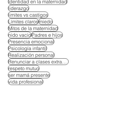
Identidad en la maternidad
liderazgo
limites vs castigos
Límites claros
miedo
Mitos de la maternidad
nido vacio
Padres e hijos
Presencia emocional
Psicología infantil
Realización personal
Renunciar a clases extracurriculares
respeto mutuo
ser mamá presente
vida profesional