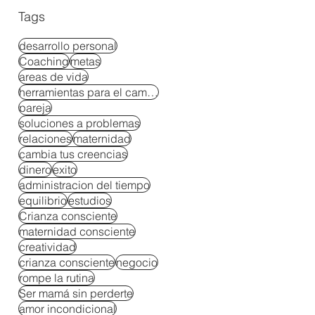
Tags
desarrollo personal
Coaching
metas
areas de vida
herramientas para el cambio
pareja
soluciones a problemas
relaciones
maternidad
cambia tus creencias
dinero
exito
administracion del tiempo
equilibrio
estudios
Crianza consciente
maternidad consciente
creatividad
crianza consciente
negocio
rompe la rutina
Ser mamá sin perderte
amor incondicional