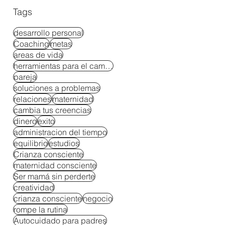
Tags
desarrollo personal
Coaching
metas
areas de vida
herramientas para el cambio
pareja
soluciones a problemas
relaciones
maternidad
cambia tus creencias
dinero
exito
administracion del tiempo
equilibrio
estudios
Crianza consciente
maternidad consciente
Ser mamá sin perderte
creatividad
crianza consciente
negocio
rompe la rutina
Autocuidado para padres