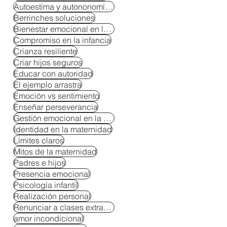
Autoestima y autononomía en niños
Berrinches soluciones
Bienestar emocional en la crianza
Compromiso en la infancia
Crianza resiliente
Criar hijos seguros
Educar con autoridad
El ejemplo arrastra
Emoción vs sentimiento
Enseñar perseverancia
Gestión emocional en la crianza
Identidad en la maternidad
Límites claros
Mitos de la maternidad
Padres e hijos
Presencia emocional
Psicología infantil
Realización personal
Renunciar a clases extracurriculares
amor incondicional