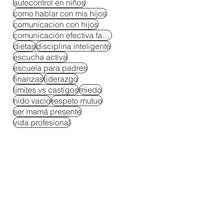
autocontrol en niños
como hablar con mis hijos
comunicacion con hijos
comunicación efectiva familiar
dietas
disciplina inteligente
escucha activa
escuela para padres
finanzas
liderazgo
limites vs castigos
miedo
nido vacio
respeto mutuo
ser mamá presente
vida profesional