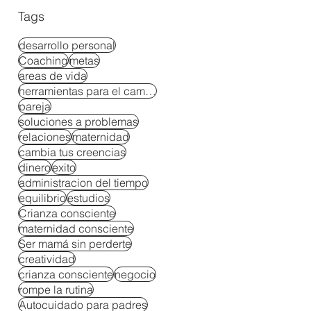
Tags
desarrollo personal
Coaching
metas
areas de vida
herramientas para el cambio
pareja
soluciones a problemas
relaciones
maternidad
cambia tus creencias
dinero
exito
administracion del tiempo
equilibrio
estudios
Crianza consciente
maternidad consciente
Ser mamá sin perderte
creatividad
crianza consciente
negocio
rompe la rutina
Autocuidado para padres