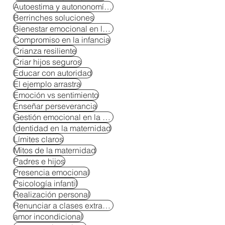
Autoestima y autononomía en niños
Berrinches soluciones
Bienestar emocional en la crianza
Compromiso en la infancia
Crianza resiliente
Criar hijos seguros
Educar con autoridad
El ejemplo arrastra
Emoción vs sentimiento
Enseñar perseverancia
Gestión emocional en la crianza
Identidad en la maternidad
Límites claros
Mitos de la maternidad
Padres e hijos
Presencia emocional
Psicología infantil
Realización personal
Renunciar a clases extracurriculares
amor incondicional