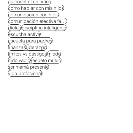
autocontrol en niños
como hablar con mis hijos
comunicacion con hijos
comunicación efectiva familiar
dietas
disciplina inteligente
escucha activa
escuela para padres
finanzas
liderazgo
limites vs castigos
miedo
nido vacio
respeto mutuo
ser mamá presente
vida profesional