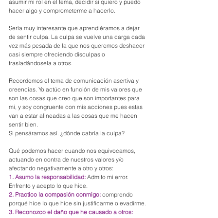
asumir mi rol en el tema, decidir si quiero y puedo 
hacer algo y comprometerme a hacerlo.
Sería muy interesante que aprendiéramos a dejar 
de sentir culpa. La culpa se vuelve una carga cada 
vez más pesada de la que nos queremos deshacer 
casi siempre ofreciendo disculpas o 
trasladándosela a otros. 
Recordemos el tema de comunicación asertiva y 
creencias. Yo actúo en función de mis valores que 
son las cosas que creo que son importantes para 
mi, y soy congruente con mis acciones pues estas 
van a estar alineadas a las cosas que me hacen 
sentir bien.
Si pensáramos así. ¿dónde cabría la culpa?
Qué podemos hacer cuando nos equivocamos, 
actuando en contra de nuestros valores y/o 
afectando negativamente a otro y otros:
1. Asumo la responsabilidad:
 Admito mi error. 
Enfrento y acepto lo que hice. 
2. Practico la compasión conmigo:
 comprendo 
porqué hice lo que hice sin justificarme o evadirme.
3. Reconozco el daño que he causado a otros: