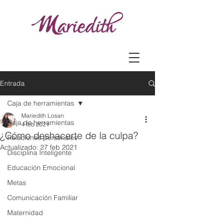
Entrada
Caja de herramientas
Mariedith Losan
Caja de herramientas
4 feb 2021
¿Cómo deshacerte de la culpa?
Relaciones personales
Actualizado:
27 feb 2021
Disciplina Inteligente
Educación Emocional
Metas
Comunicación Familiar
Maternidad