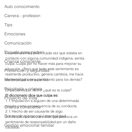
Auto conocimiento
Carrera - profesion
Tips
Emociones
Comunicación
Escuela para padres
Cuando era más joven, cada vez que estaba en 
contacto con alguna comunidad indígena, sentía 
Crianza consciente
culpa. Culpa por no hacer más para mejorar su 
situación. ¿Pero qué tanto este sentimiento es 
Prevención y seguridad
realmente productivo, genera cambios, me hace 
Maternidad consciente
ser mejor para mi y por lo tanto para los demás? 
Psicología y crianza
Empecemos por definir ¿qué es la culpa? 
El diccionario dice que culpa es:
Proyecto de Vida
1. f. Imputación a alguien de una determinada 
acción como consecuencia de su conducta.
Crianza consciente
2. f. Hecho de ser causante de algo. 
Desarrollo personal / mentalidad
3. f. Psicol. Acción u omisión que provoca un 
sentimiento de responsabilidad por un daño 
Gestión emocional familiar
causado.