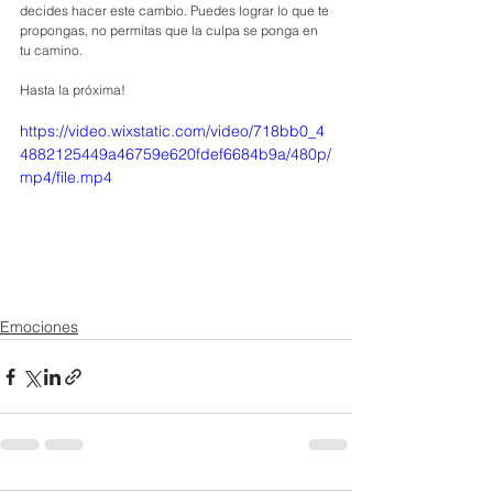
decides hacer este cambio. Puedes lograr lo que te 
propongas, no permitas que la culpa se ponga en 
tu camino.
Hasta la próxima!
https://video.wixstatic.com/video/718bb0_4
4882125449a46759e620fdef6684b9a/480p/
mp4/file.mp4
Emociones