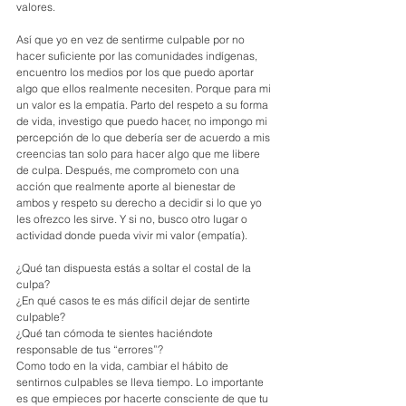
valores.
Así que yo en vez de sentirme culpable por no 
hacer suficiente por las comunidades indígenas, 
encuentro los medios por los que puedo aportar 
algo que ellos realmente necesiten. Porque para mi 
un valor es la empatía. Parto del respeto a su forma 
de vida, investigo que puedo hacer, no impongo mi 
percepción de lo que debería ser de acuerdo a mis 
creencias tan solo para hacer algo que me libere 
de culpa. Después, me comprometo con una 
acción que realmente aporte al bienestar de 
ambos y respeto su derecho a decidir si lo que yo 
les ofrezco les sirve. Y si no, busco otro lugar o 
actividad donde pueda vivir mi valor (empatía).
¿Qué tan dispuesta estás a soltar el costal de la 
culpa?
¿En qué casos te es más difícil dejar de sentirte 
culpable?
¿Qué tan cómoda te sientes haciéndote 
responsable de tus “errores”?
Como todo en la vida, cambiar el hábito de 
sentirnos culpables se lleva tiempo. Lo importante 
es que empieces por hacerte consciente de que tu 