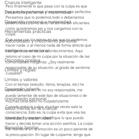
Crianza inteligente
Pero finalmente lo que pasa con la culpa es que 
Desarrollo personal y maternidad
nos auto reprochamos el ser menos que perfectos. 
Pensamos que lo podemos todo o deberíamos 
Desarrallo personal y maternidad
poderlo todo y al no serlo no somos tan eficientes 
como quisiéramos ser y nos cargamos con la 
Herramientas prácticas
culpa.
Qué pasa con los temas en los que no podemos 
Autocuidado y crecimiento personal
hacer nada, o al menos nada de forma directa que 
Inteligencia emocional
cambie el curso de los acontecimientos. Aquí 
retomo el caso de mi culpa por la situación de las 
Disciplina positiva
comunidades indígenas. ¿Soy realmente 
responsable de su situación, al grado de sentirme 
Limites y reglas
culpable? 
Límites y valores
Con el tiempo (estudio, libros, terapias, etc) he 
Desarrollo infantil
aprendido que no. Yo no soy responsable, me 
puedo lamentar de este tipo de situaciones o de 
crecimiento personal
muchas otras pero no culpabilizarme.
Cuando entra la culpa, muchas veces sale la 
salud mental en la crianza
consciencia. Esto es; la culpa evita que vea las 
Identidad y maternidad
cosas por lo que son, identifique lo que puedo 
hacer y decida tomar una acción asertiva. La culpa 
Bienestar familiar
me mantiene en la emoción es un poco pariente de 
la preocupación. En lugar de culparme, tengo que 