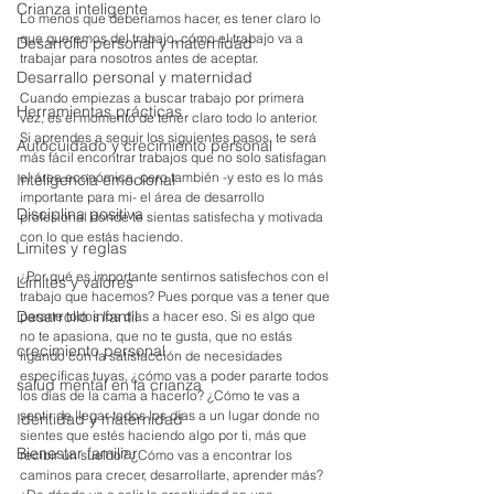
Crianza inteligente
Lo menos que deberíamos hacer, es tener claro lo 
que queremos del trabajo, cómo el trabajo va a 
Desarrollo personal y maternidad
trabajar para nosotros antes de aceptar.
Desarrallo personal y maternidad
Cuando empiezas a buscar trabajo por primera 
Herramientas prácticas
vez, es el momento de tener claro todo lo anterior. 
Si aprendes a seguir los siguientes pasos, te será 
Autocuidado y crecimiento personal
más fácil encontrar trabajos que no solo satisfagan 
el área económica, pero también -y esto es lo más 
Inteligencia emocional
importante para mi- el área de desarrollo 
Disciplina positiva
profesional donde te sientas satisfecha y motivada 
con lo que estás haciendo.
Limites y reglas
¿Por qué es importante sentirnos satisfechos con el 
Límites y valores
trabajo que hacemos? Pues porque vas a tener que 
Desarrollo infantil
pararte todos los días a hacer eso. Si es algo que 
no te apasiona, que no te gusta, que no estás 
crecimiento personal
ligando con la satisfacción de necesidades 
específicas tuyas, ¿cómo vas a poder pararte todos 
salud mental en la crianza
los días de la cama a hacerlo? ¿Cómo te vas a 
sentir de llegar todos los días a un lugar donde no 
Identidad y maternidad
sientes que estés haciendo algo por ti, más que 
Bienestar familiar
recibir un sueldo? ¿Cómo vas a encontrar los 
caminos para crecer, desarrollarte, aprender más? 