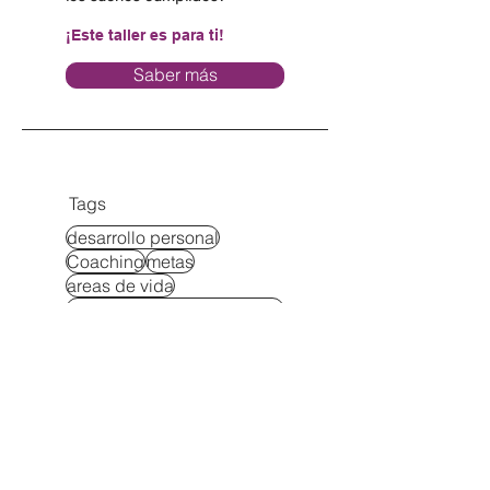
¡Este taller es para ti!
Saber más
Tags
desarrollo personal
Coaching
metas
areas de vida
herramientas para el cambio
pareja
soluciones a problemas
relaciones
maternidad
cambia tus creencias
dinero
exito
administracion del tiempo
equilibrio
estudios