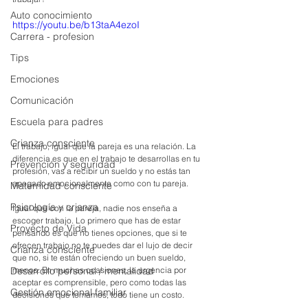
Auto conocimiento
https://youtu.be/b13taA4ezoI
Carrera - profesion
Tips
Emociones
Comunicación
Escuela para padres
Crianza consciente
El trabajo, igual que la pareja es una relación. La 
diferencia es que en el trabajo te desarrollas en tu 
Prevención y seguridad
profesión, vas a recibir un sueldo y no estás tan 
apegado emocionalmente como con tu pareja.
Maternidad consciente
Psicología y crianza
Igual que con la pareja, nadie nos enseña a 
escoger trabajo. Lo primero que has de estar 
Proyecto de Vida
pensando es que no tienes opciones, que si te 
ofrecen trabajo no te puedes dar el lujo de decir 
Crianza consciente
que no, si te están ofreciendo un buen sueldo, 
menos. En muchas ocasiones, la urgencia por 
Desarrollo personal / mentalidad
aceptar es comprensible, pero como todas las 
Gestión emocional familiar
decisiones que tomamos, todo tiene un costo.