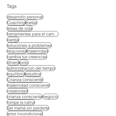
Tags
desarrollo personal
Coaching
metas
areas de vida
herramientas para el cambio
pareja
soluciones a problemas
relaciones
maternidad
cambia tus creencias
dinero
exito
administracion del tiempo
equilibrio
estudios
Crianza consciente
maternidad consciente
creatividad
crianza consciente
negocio
rompe la rutina
Ser mamá sin perderte
amor incondicional