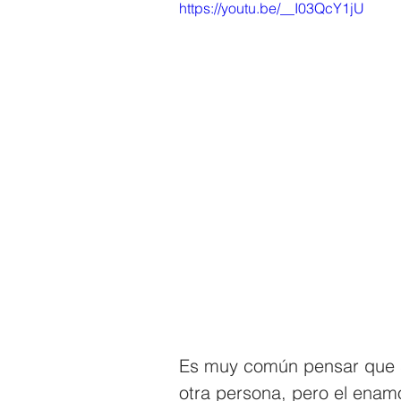
https://youtu.be/__I03QcY1jU
Es muy común pensar que s
otra persona, pero el enam