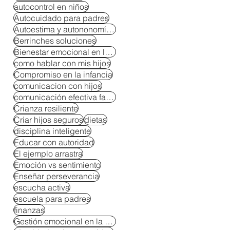
autocontrol en niños
Autocuidado para padres
Autoestima y autononomía en niños
Berrinches soluciones
Bienestar emocional en la crianza
como hablar con mis hijos
Compromiso en la infancia
comunicacion con hijos
comunicación efectiva familiar
Crianza resiliente
Criar hijos seguros
dietas
disciplina inteligente
Educar con autoridad
El ejemplo arrastra
Emoción vs sentimiento
Enseñar perseverancia
escucha activa
escuela para padres
finanzas
Gestión emocional en la crianza