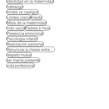
Identidad en la maternidad
liderazgo
limites vs castigos
Límites claros
miedo
Mitos de la maternidad
nido vacio
Padres e hijos
Presencia emocional
Psicología infantil
Realización personal
Renunciar a clases extracurriculares
respeto mutuo
ser mamá presente
vida profesional